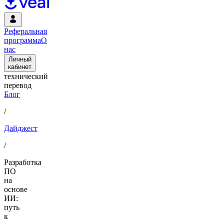
Реферальная
программа
О
нас
Личный
кабинет
технический
перевод
Блог
/
Дайджест
/
Разработка
ПО
на
основе
ИИ:
путь
к