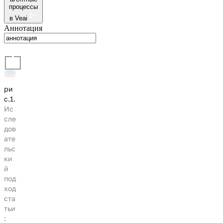
процессы
в Veai
Аннотация
ри
с.1.
Ис
сле
дов
ате
льс
ки
й
под
ход
ста
тьи
: