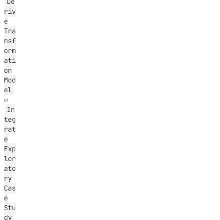
De
riv
e
Tra
nsf
orm
ati
on
Mod
el
и
In
teg
rat
e
Exp
lor
ato
ry
Cas
e
Stu
dy