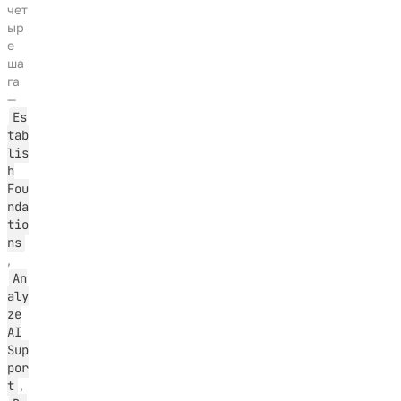
чет
ыр
е
ша
га
—
Es
tab
lis
h
Fou
nda
tio
ns
,
An
aly
ze
AI
Sup
por
t
,