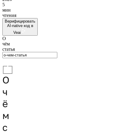
5
мин
чтения
Верифицировать
AI-native код в
Veai
О
чём
статья
О
ч
ё
м
с