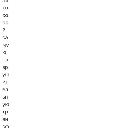
ля
ют
со
бо
й
са
му
ю
ра
зр
уш
ит
ел
ьн
ую
тр
ан
сф