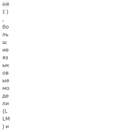
enA
)
I
,
бо
ль
ш
ие
яз
ык
ов
ые
мо
де
ли
(L
LM
) и