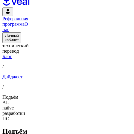
Реферальная
программа
О
нас
Личный
кабинет
технический
перевод
Блог
/
Дайджест
/
Подъём
AI-
native
разработки
ПО
Подъём