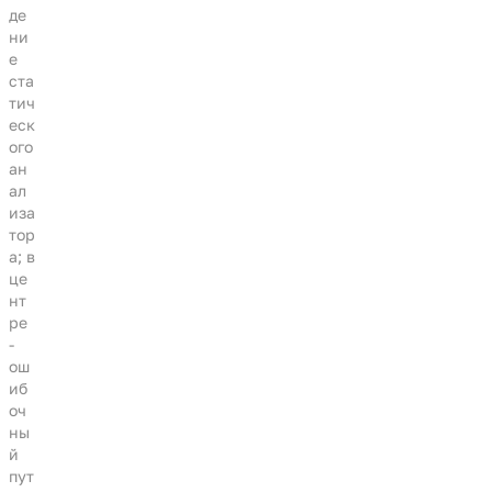
де
ни
е
ста
тич
еск
ого
ан
ал
иза
тор
а; в
це
нт
ре
-
ош
иб
оч
ны
й
пут