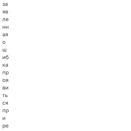
за
яв
ле
нн
ая
о
ш
иб
ка
пр
оя
ви
ть
ся
пр
и
ре