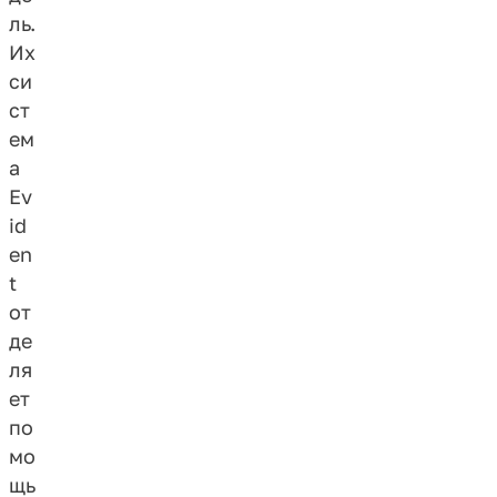
ль.
Их
си
ст
ем
а
Ev
id
en
t
от
де
ля
ет
по
мо
щь