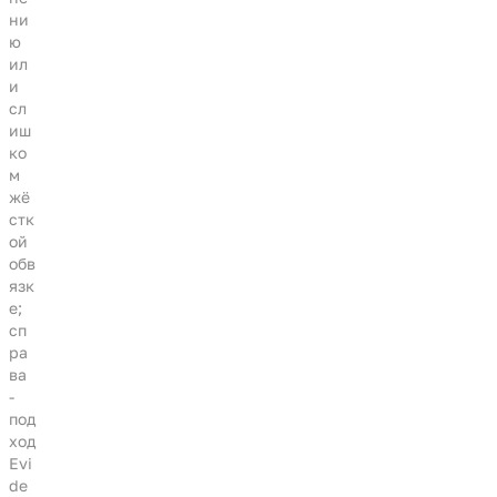
ни
ю
ил
и
сл
иш
ко
м
жё
стк
ой
обв
язк
е;
сп
ра
ва
-
под
ход
Evi
de