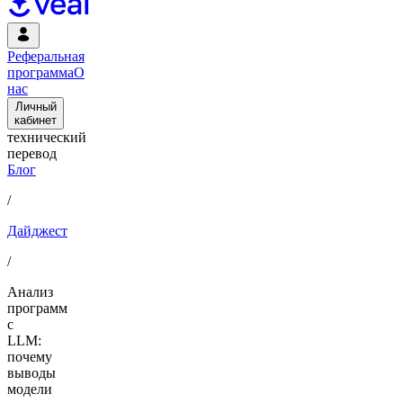
Реферальная
программа
О
нас
Личный
кабинет
технический
перевод
Блог
/
Дайджест
/
Анализ
программ
с
LLM:
почему
выводы
модели