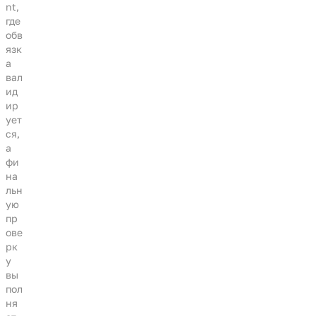
nt,
где
обв
язк
а
вал
ид
ир
ует
ся,
а
фи
на
льн
ую
пр
ове
рк
у
вы
пол
ня