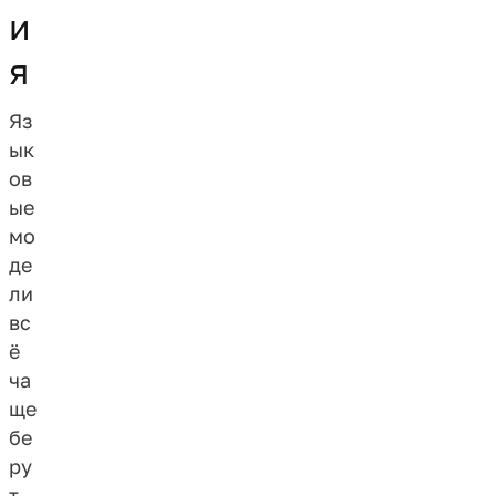
и
я
Яз
ык
ов
ые
мо
де
ли
вс
ё
ча
ще
бе
ру
т