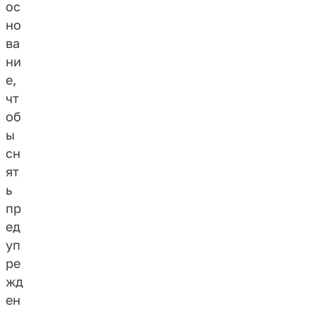
ос
но
ва
ни
е,
чт
об
ы
сн
ят
ь
пр
ед
уп
ре
жд
ен