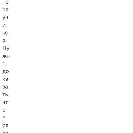
не
сл
уч
ит
ьс
я.
Ну
жн
о
до
ка
за
ть,
чт
о
в
ра
сс