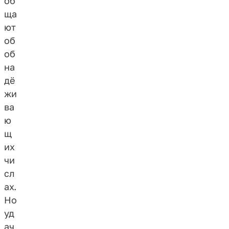
об
ща
ют
об
об
на
дё
жи
ва
ю
щ
их
чи
сл
ах.
Но
уд
ач