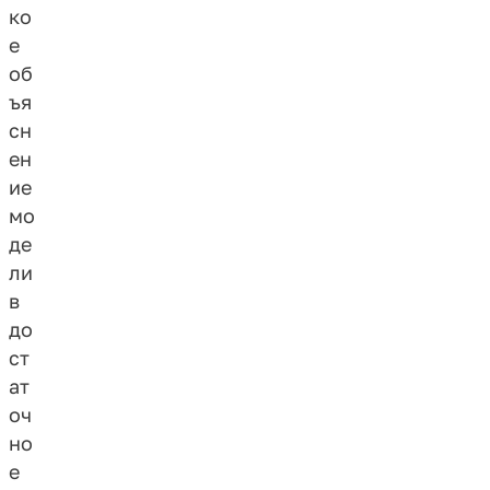
ко
е
об
ъя
сн
ен
ие
мо
де
ли
в
до
ст
ат
оч
но
е