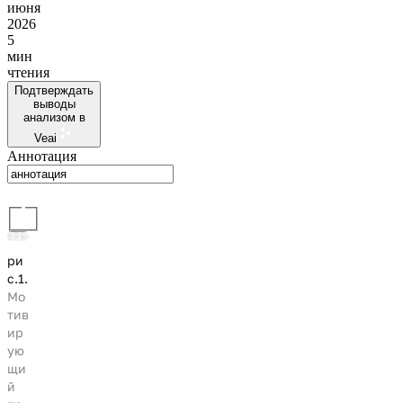
июня
2026
5
мин
чтения
Подтверждать
выводы
анализом в
Veai
Аннотация
ри
с.1.
Мо
тив
ир
ую
щи
й