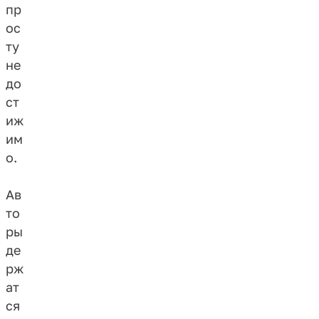
пр
ос
ту
не
до
ст
иж
им
о.
Ав
то
ры
де
рж
ат
ся