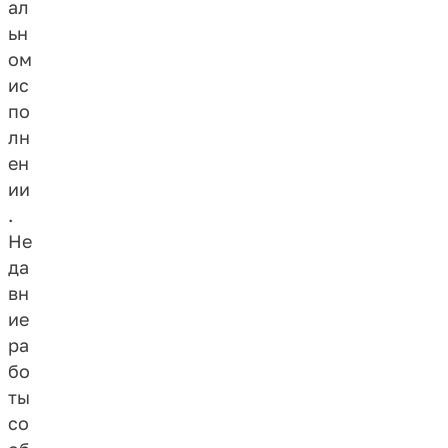
ал
ьн
ом
ис
по
лн
ен
ии
.
Не
да
вн
ие
ра
бо
ты
со