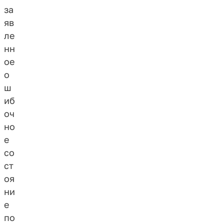
за
яв
ле
нн
ое
о
ш
иб
оч
но
е
со
ст
оя
ни
е
по