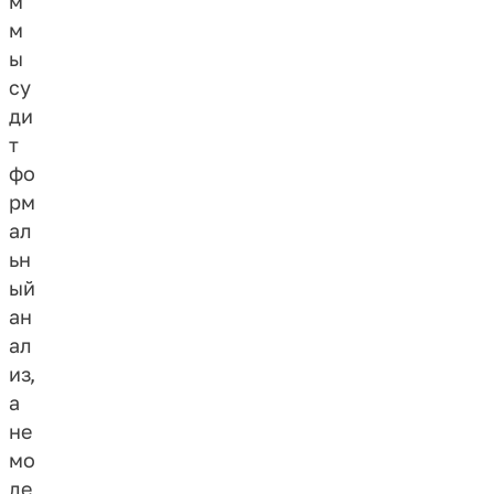
м
м
ы
су
ди
т
фо
рм
ал
ьн
ый
ан
ал
из,
а
не
мо
де