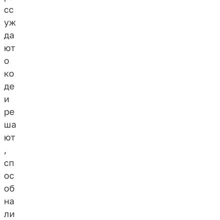
сс
уж
да
ют
о
ко
де
и
ре
ша
ют
,
сп
ос
об
на
ли