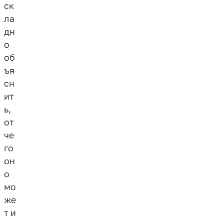
ск
ла
дн
о
об
ъя
сн
ит
ь,
от
че
го
он
о
мо
же
т и