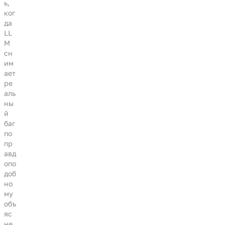
ь,
ког
да
LL
M
сн
им
ает
ре
аль
ны
й
баг
по
пр
авд
опо
доб
но
му
объ
яс
не