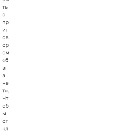
ть
с
пр
иг
ов
ор
ом
«б
аг
а
не
т».
Чт
об
ы
от
кл