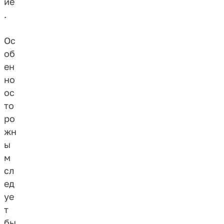
ие
.
Ос
об
ен
но
ос
то
ро
жн
ы
м
сл
ед
уе
т
бы