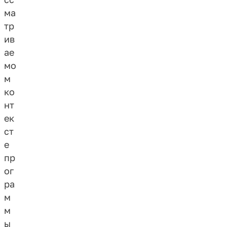
ма
тр
ив
ае
мо
м
ко
нт
ек
ст
е
пр
ог
ра
м
м
ы