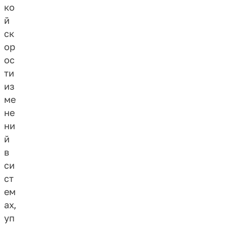
ко
й
ск
ор
ос
ти
из
ме
не
ни
й
в
си
ст
ем
ах,
уп