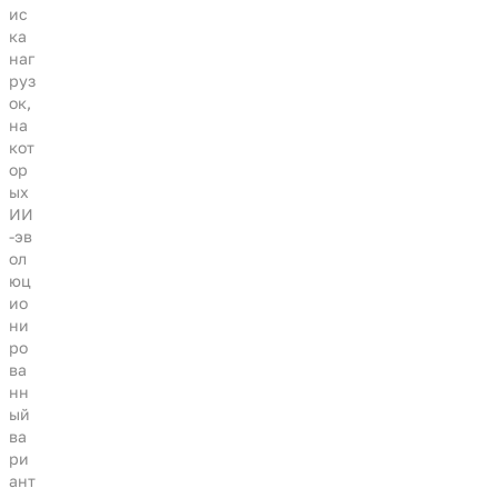
ис
ка
наг
руз
ок,
на
кот
ор
ых
ИИ
-эв
ол
юц
ио
ни
ро
ва
нн
ый
ва
ри
ант