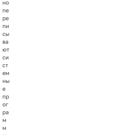
но
пе
ре
пи
сы
ва
ют
си
ст
ем
ны
е
пр
ог
ра
м
м