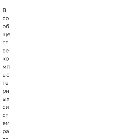
В
со
об
ще
ст
ве
ко
мп
ью
те
рн
ых
си
ст
ем
ра
ст