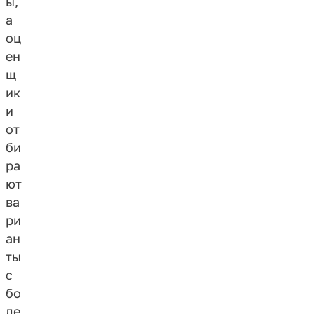
ы,
а
оц
ен
щ
ик
и
от
би
ра
ют
ва
ри
ан
ты
с
бо
ле