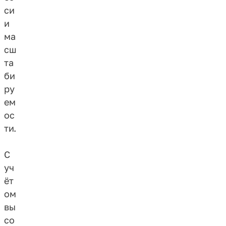
си
и
ма
сш
та
би
ру
ем
ос
ти.
С
уч
ёт
ом
вы
со