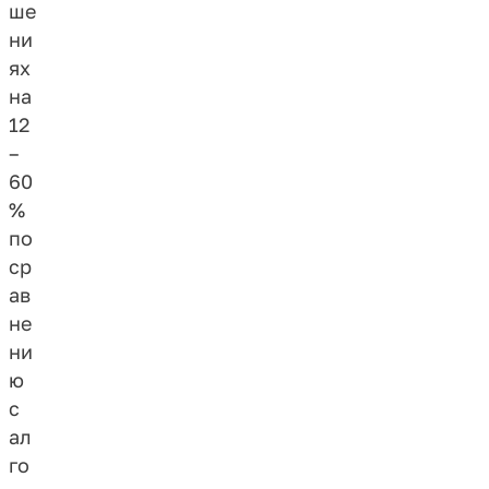
ше
ни
ях
на
12
–
60
%
по
ср
ав
не
ни
ю
с
ал
го