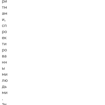
ри
тм
ам
и,
сп
ро
ек
ти
ро
ва
нн
ы
ми
лю
дь
ми
.
Эт