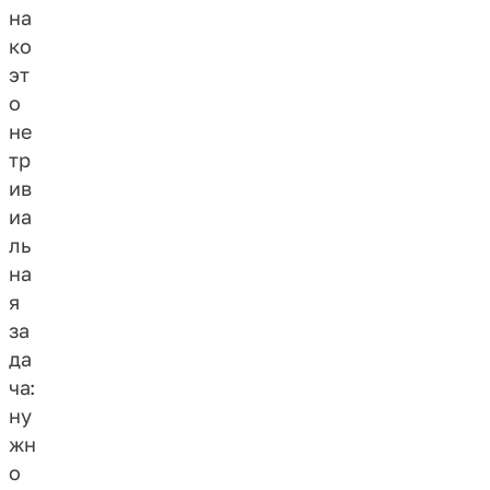
на
ко
эт
о
не
тр
ив
иа
ль
на
я
за
да
ча:
ну
жн
о