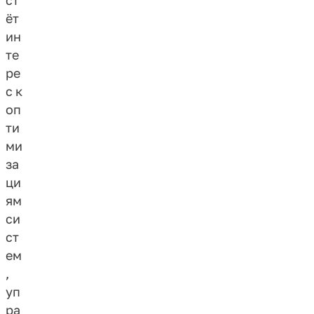
ёт
ин
те
ре
с к
оп
ти
ми
за
ци
ям
си
ст
ем
,
уп
ра