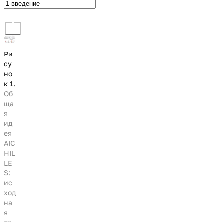
Ри
су
но
к 1.
Об
ща
я
ид
ея
AIC
HIL
LE
S:
ис
ход
на
я