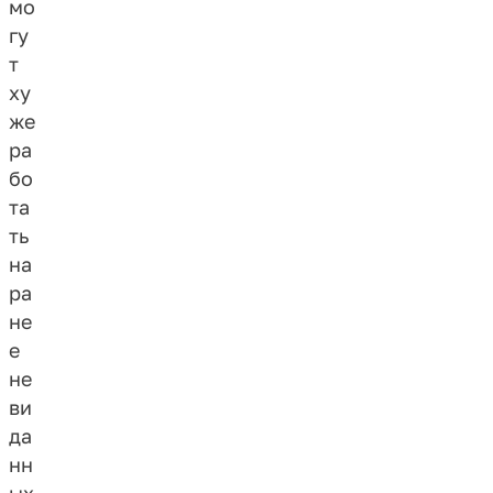
мо
гу
т
ху
же
ра
бо
та
ть
на
ра
не
е
не
ви
да
нн
ых