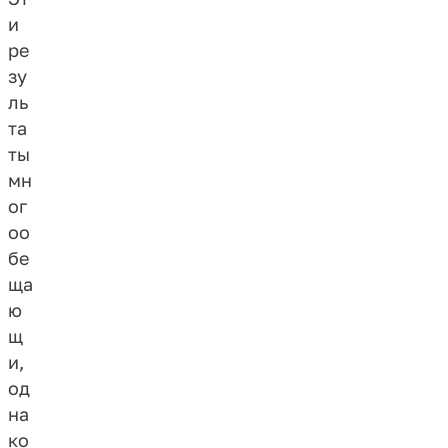
и
ре
зу
ль
та
ты
мн
ог
оо
бе
ща
ю
щ
и,
од
на
ко