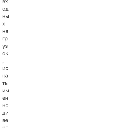
вх
од
ны
х
на
гр
уз
ок
,
ис
ка
ть
им
ен
но
ди
ве
рг