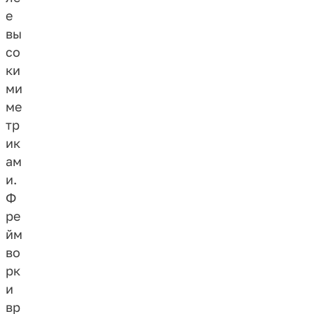
е
вы
со
ки
ми
ме
тр
ик
ам
и.
Ф
ре
йм
во
рк
и
вр