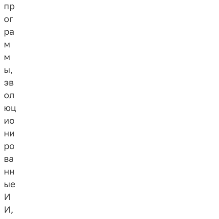
пр
ог
ра
м
м
ы,
эв
ол
юц
ио
ни
ро
ва
нн
ые
И
И,