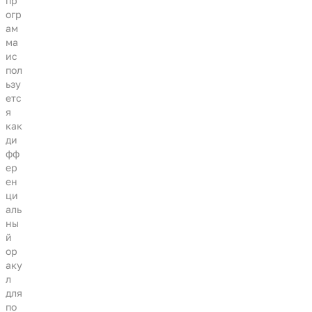
пр
огр
ам
ма
ис
пол
ьзу
етс
я
как
ди
фф
ер
ен
ци
аль
ны
й
ор
аку
л
для
по