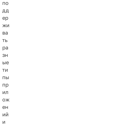
по
дд
ер
жи
ва
ть
ра
зн
ые
ти
пы
пр
ил
ож
ен
ий
и