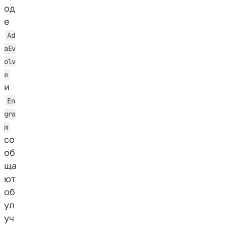
од
е
Ad
aEv
olv
e
и
En
gra
m
со
об
ща
ют
об
ул
уч