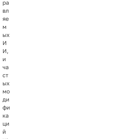
ра
вл
яе
м
ых
И
И,
и
ча
ст
ых
мо
ди
фи
ка
ци
й