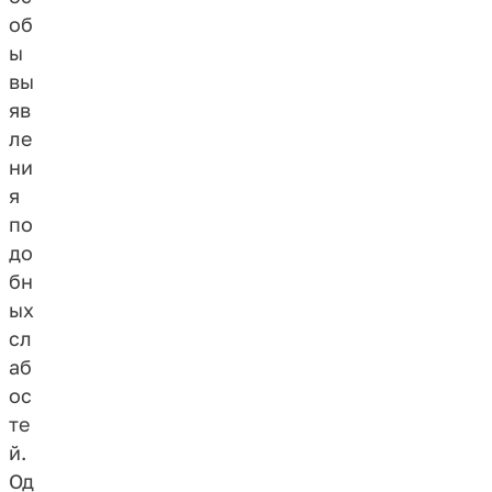
об
ы
вы
яв
ле
ни
я
по
до
бн
ых
сл
аб
ос
те
й.
Од