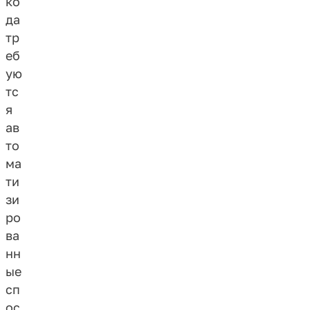
ко
да
тр
еб
ую
тс
я
ав
то
ма
ти
зи
ро
ва
нн
ые
сп
ос