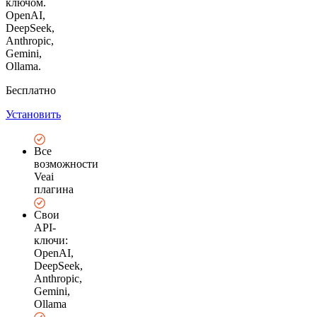
ключом.
OpenAI,
DeepSeek,
Anthropic,
Gemini,
Ollama.
Бесплатно
Установить
Все
возможности
Veai
плагина
Свои
API-
ключи:
OpenAI,
DeepSeek,
Anthropic,
Gemini,
Ollama