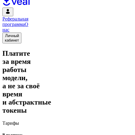
Реферальная
программа
О
нас
Личный
кабинет
Платите
за время
работы
модели,
а не за своё
время
и абстрактные
токены
Тарифы
В подписку