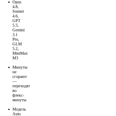
Opus
4.8,
Sonnet
4.6,
GPT
5.5,
Gemini
3.1
Pro,
GLM
5.2,
MiniMax
M3
Минуты
не
сгорают
—
переходят
во
флекс-
минуты
Модель
Auto