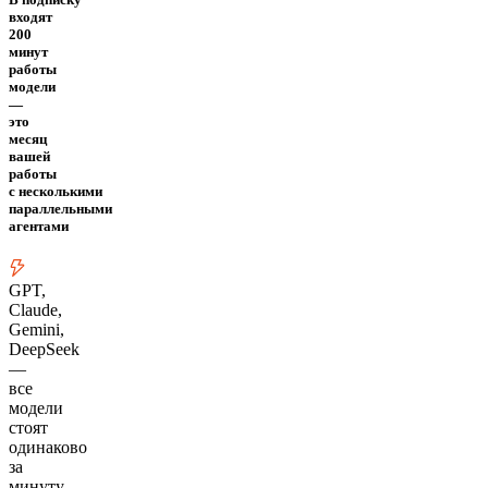
входят
200
минут
работы
модели
—
это
месяц
вашей
работы
с несколькими
параллельными
агентами
GPT,
Claude,
Gemini,
DeepSeek
—
все
модели
стоят
одинаково
за
минуту.