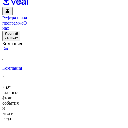
Реферальная
программа
О
нас
Личный
кабинет
Компания
Блог
/
Компания
/
2025:
главные
фичи,
события
и
итоги
года