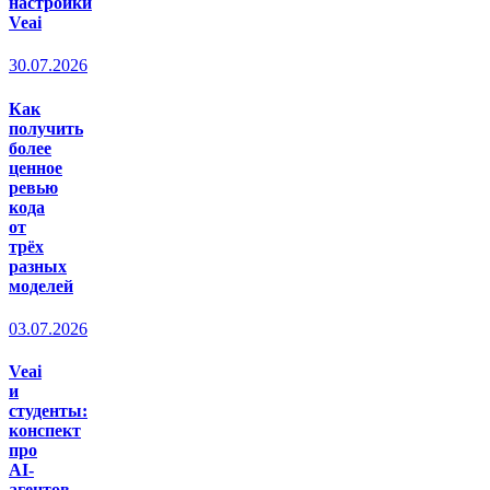
настройки
Veai
30.07.2026
Как
получить
более
ценное
ревью
кода
от
трёх
разных
моделей
03.07.2026
Veai
и
студенты:
конспект
про
AI-
агентов