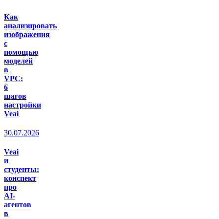
Как
анализировать
изображения
с
помощью
моделей
в
VPC:
6
шагов
настройки
Veai
30.07.2026
Veai
и
студенты:
конспект
про
AI-
агентов
в