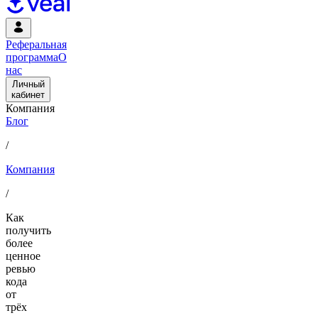
Реферальная
программа
О
нас
Личный
кабинет
Компания
Блог
/
Компания
/
Как
получить
более
ценное
ревью
кода
от
трёх