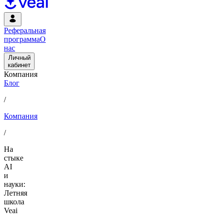
Реферальная
программа
О
нас
Личный
кабинет
Компания
Блог
/
Компания
/
На
стыке
AI
и
науки:
Летняя
школа
Veai