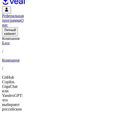
Реферальная
программа
О
нас
Личный
кабинет
Компания
Блог
/
Компания
/
GitHub
Copilot,
GigaChat
или
YandexGPT:
что
выбирают
российские