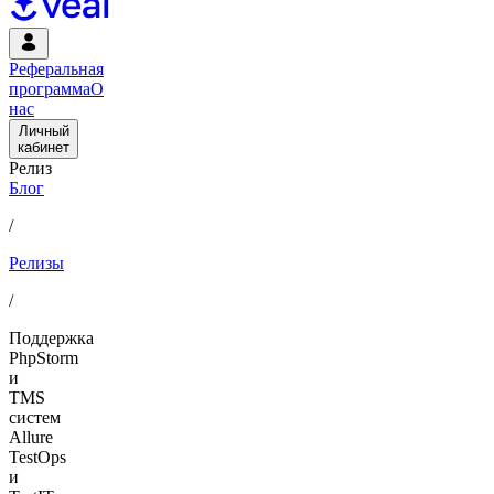
Реферальная
программа
О
нас
Личный
кабинет
Релиз
Блог
/
Релизы
/
Поддержка
PhpStorm
и
TMS
систем
Allure
TestOps
и