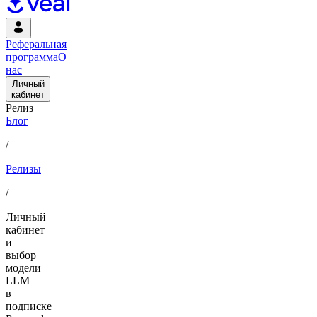
Реферальная
программа
О
нас
Личный
кабинет
Релиз
Блог
/
Релизы
/
Личный
кабинет
и
выбор
модели
LLM
в
подписке