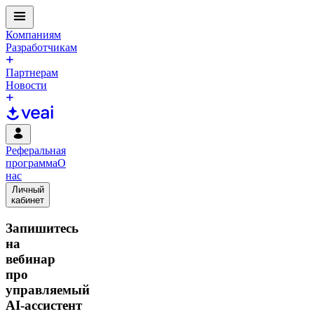
Компаниям
Разработчикам
Партнерам
Новости
Реферальная
программа
О
нас
Личный
кабинет
Запишитесь
на
вебинар
про
управляемый
AI‑ассистент